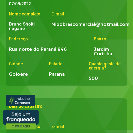
07/08/2022
Nome completo
E-mail
Bruno Shoiti
Nipobrascomercial@hotmail.com
nagano
Endereço
Bairro
Rua norte do Paraná 846
Jardim
Curitiba
Cidade
Estado
Quanto gasta de
energia?
Goioere
Parana
500
Data do cadastro
07/08/2022
Nome completo
E-mail