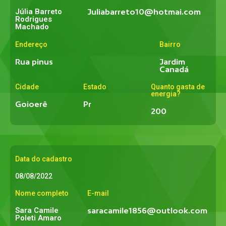
Júlia Barreto
Juliabarreto10@hotmai.com
Rodrigues
Machado
Endereço
Bairro
Rua pinus
Jardim
Canadá
Cidade
Estado
Quanto gasta de
energia?
Goioerê
Pr
200
Data do cadastro
08/08/2022
Nome completo
E-mail
Sara Camile
saracamile1856@outlook.com
Poleti Amaro