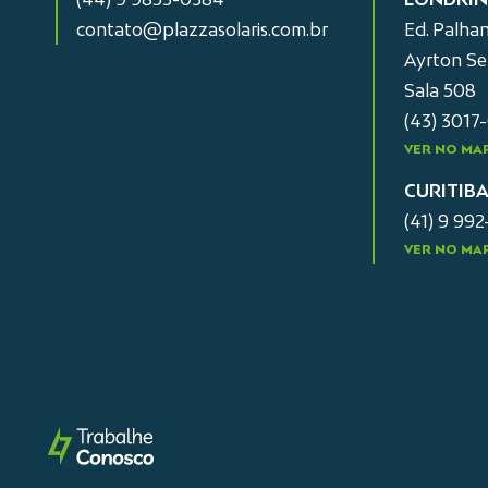
contato@plazzasolaris.com.br
Ed. Palhan
Ayrton Sen
Sala 508
(43) 3017
VER NO MA
CURITIB
(41) 9 99
VER NO MA