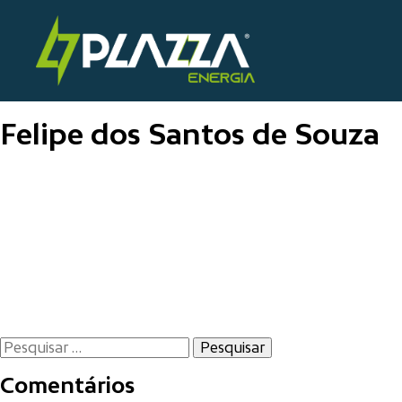
Skip
to
Plazza Solaris
content
Felipe dos Santos de Souza
Navegação
de
Post
Pesquisar
por:
Comentários