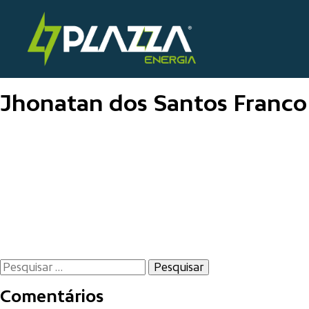
Skip
to
Plazza Solaris
content
Jhonatan dos Santos Franco
Navegação
de
Post
Pesquisar
por:
Comentários