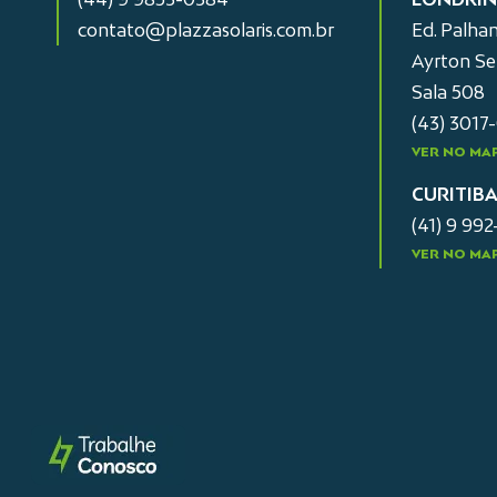
contato@plazzasolaris.com.br
Ed. Palhan
Ayrton Sen
Sala 508
(43) 3017
VER NO MA
CURITIB
(41) 9 99
VER NO MA