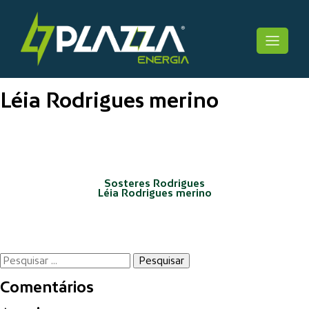
Skip
to
Plazza Solaris
content
Léia Rodrigues merino
Navegação
de
Post
Sosteres Rodrigues
Léia Rodrigues merino
Pesquisar
por:
Comentários