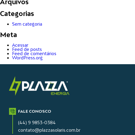
Arquivos
Categorias
Sem categoria
Meta
Acessar
Feed de posts
Feed de comentários
WordPress.org
FALE CONOSCO
(44) 9 9853-0384
contato@plazzasolaris.com.br