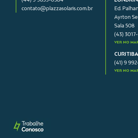
contato@plazzasolaris.com.br
Ed. Palhan
Ayrton Sen
Sala 508
(43) 3017
VER NO MA
CURITIB
(41) 9 99
VER NO MA