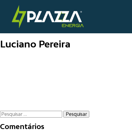
Skip
to
Plazza Solaris
content
Luciano Pereira
Navegação
de
Post
Pesquisar
por:
Comentários