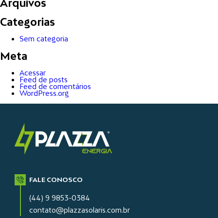
Arquivos
Categorias
Sem categoria
Meta
Acessar
Feed de posts
Feed de comentários
WordPress.org
FALE CONOSCO
(44) 9 9853-0384
contato@plazzasolaris.com.br