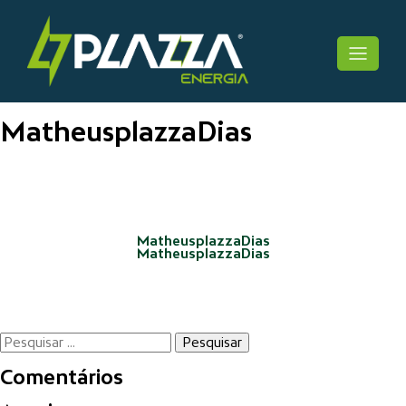
Skip
to
Plazza Solaris
content
MatheusplazzaDias
Navegação
de
Post
MatheusplazzaDias
MatheusplazzaDias
Pesquisar
por:
Comentários