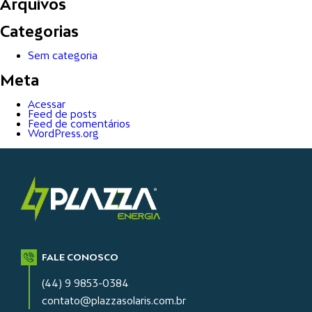
Arquivos
Categorias
Sem categoria
Meta
Acessar
Feed de posts
Feed de comentários
WordPress.org
FALE CONOSCO
(44) 9 9853-0384
contato@plazzasolaris.com.br