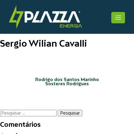
Skip
to
Plazza Solaris
content
Sergio Wilian Cavalli
Navegação
de
Post
Rodrigo dos Santos Marinho
Sosteres Rodrigues
Pesquisar
por:
Comentários